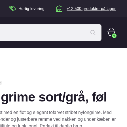
Hurtig levering
+12.500 produkter på lager
0
ACANA Cat
Artù
Brogaarden
d
Chuckit
grime sort/grå, føl
agen
Equidan
Eskadron
st med en flot og elegant tofarvet stribet nylongrime. Med
Foder & Fritid
ænder og justerbare remme ved nakken og under kæben er
fuld og funktionel. Perfekt til daglig brug.
Happy Dog