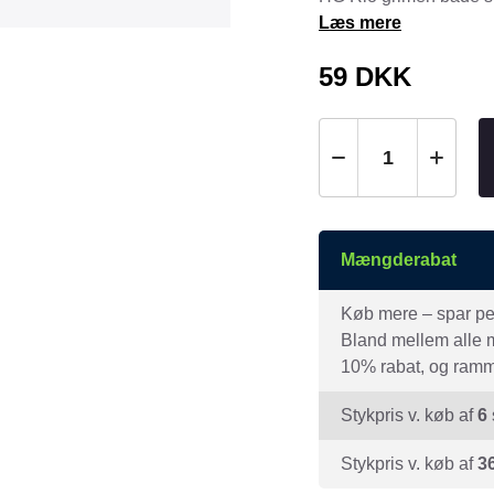
Tråd & Bånd
Læs mere
Henne Pet Food
Herman Spre
59
DKK
HorseLux
Hurtta
KW
LickiMat
NAF
Nathalie
NutriBird
Orbiloc
Pavo
Pedigree
Prestige
Mængderabat
Professional
Royal Canin
Ryom
Køb mere – spar peng
St. Hippolyt
StarSnack
Bland mellem alle mæ
10% rabat, og ramme
Vitakraft
Vitbit
Stykpris v. køb af
6
Stykpris v. køb af
3