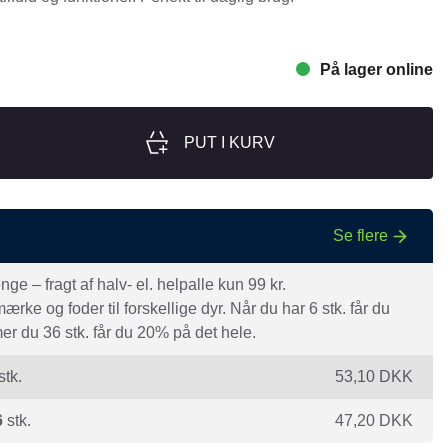
nger
Hill's
Julius-K9
På lager online
Møllerens
Nathalie Horse Care
PUT I KURV
ORIJEN
Pet Head
s Choice
Purelife
Se flere
Salvana
e – fragt af halv- el. helpalle kun 99 kr.
STATERA Dogcare
rke og foder til forskellige dyr. Når du har 6 stk. får du
r du 36 stk. får du 20% på det hele.
Wahl
stk.
53,10
DKK
6
stk.
47,20
DKK