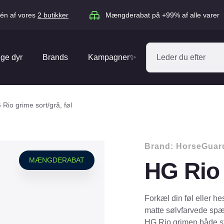
én af vores
2 butikker
Mængderabat på +99% af alle varer
ige dyr
Brands
Kampagner✨
Absorbine
Acana
Rio grime sort/grå, føl
Antos
ARION
Blue Hors
Brit
Brand:
HorseGuar
Diverse
Catago
CéDé
MÆNGDERABAT
HG Rio 
Elhegn
Dengie
Dog Copenh
Equipage
Equsana
Hegnspæle
Forkæl din føl eller he
EXPERT
Flexi
matte sølvfarvede sp
Isolatorer & Vedligehold
HG Rio grimen både stil
GOOOD Dog
Happy Cat