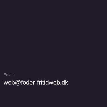
Email:
web@foder-fritidweb.dk