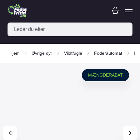
Hjem
Øvrige dyr
Vildtfugle
Foderautomat
Fo
MÆNGDERABAT