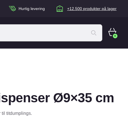
Hurtig levering
+12.500 produkter på lager
0
ACANA Cat
Artù
Brogaarden
Chuckit
ispenser Ø9×35 cm
agen
Equidan
Eskadron
til titdumplings.
Foder & Fritid
Happy Dog