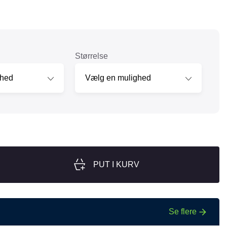
nger
Hill's
Julius-K9
Møllerens
Størrelse
Nathalie Horse Care
ORIJEN
Pet Head
s Choice
Purelife
Salvana
STATERA Dogcare
PUT I KURV
Wahl
Se flere