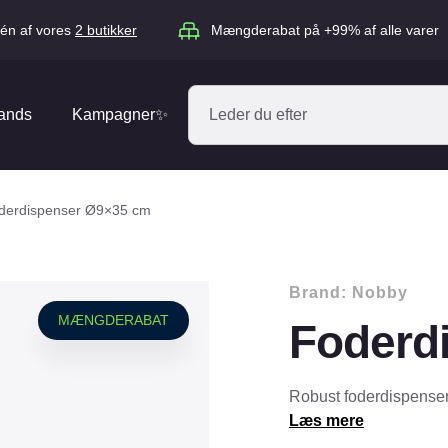
én af vores
2 butikker
Mængderabat på +99% af alle varer
ands
Kampagner✨
Absorbine
Acana
derdispenser Ø9×35 cm
Antos
ARION
Blue Hors
Brit
Brand:
Nobby
Diverse
Catago
CéDé
MÆNGDERABAT
Foderd
Elhegn
Dengie
Dog Copenh
Equipage
Equsana
Hegnspæle
Robust foderdispenser 
EXPERT
Flexi
Læs mere
Isolatorer & Vedligehold
GOOOD Dog
Happy Cat