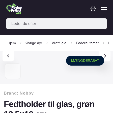
Hjem
Øvrige dyr
Vildtfugle
Foderautomat
Fe
MÆNGDERABAT
Brand:
Nobby
Fedtholder til glas, grøn