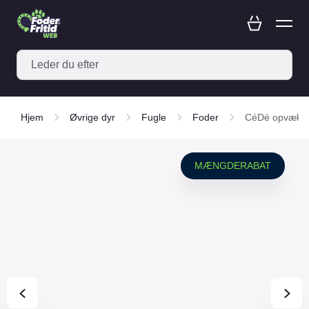
Hjem
Øvrige dyr
Fugle
Foder
CéDé opvækstf
MÆNGDERABAT