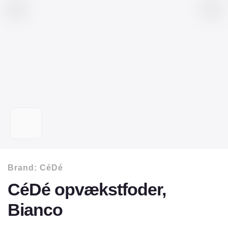
Brand:
CéDé
CéDé opvækstfoder,
Bianco