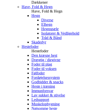
Dækkener
Have, Fold & Hegn
Have, Fold & Hegn
Hegn
Diverse
Elhegn
Hegnspæle
Isolatorer & Vedligehold
Tråd & Bånd
Skadedyr
Hestefoder
Hestefoder
Den kræsne hest
Drægtig / diegivne
Foder til plag
Foder til voksen
Følfoder
Fordøjelsessystem
Godbidder & snacks
Heste i træning
Immunforsvar
Lav sukker & stivelse
Ledsupport
Muskelopbygning
Nøjsomme heste