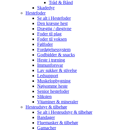
Tråd & Bånd
Skadedyr
Hestefoder
Se alt i Hestefoder
Den kræsne hest
Drægtig / diegivne
Foder til plag
Foder til voksen
Følfoder
Fordøjelsessystem
Godbidder & snacks
Heste i træning
Immunforsvar
Lav sukker & stivelse
Ledsupport
Muskelopbygning
Nøjsomme heste
Senior hestefoder
Sliksten
Vitaminer & mineraler
Hesteudstyr & tilbehør
Se alt i Hesteudstyr & tilbehør
Bandager
Fluemasker & tilbehør
Gamacher