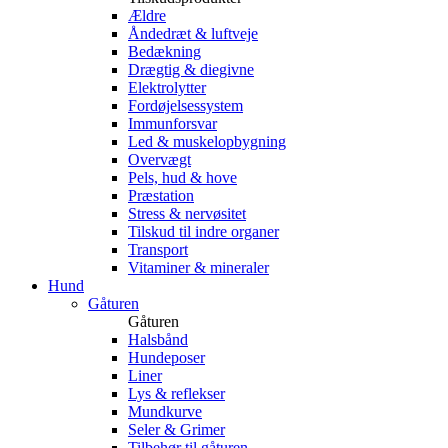
Ældre
Åndedræt & luftveje
Bedækning
Drægtig & diegivne
Elektrolytter
Fordøjelsessystem
Immunforsvar
Led & muskelopbygning
Overvægt
Pels, hud & hove
Præstation
Stress & nervøsitet
Tilskud til indre organer
Transport
Vitaminer & mineraler
Hund
Gåturen
Gåturen
Halsbånd
Hundeposer
Liner
Lys & reflekser
Mundkurve
Seler & Grimer
Tilbehør til gåturen