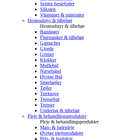
Senior hestefoder
Sliksten
Vitaminer & mineraler
Hesteudstyr & tilbehør
Hesteudstyr & tilbehør
Bandager
Fluemasker & tilbehør
Gamacher
Gjorde
Grimer
Klokker
Muffebid
Næsebånd
Øvrige Bid
Stigebøjler
Tøjler
Træktove
Trensebid
Trenser
Underlag & tilbehør
Pleje & behandlingsprodukter
Pleje & behandlingsprodukter
Man- & halepleje
Øvrige plejeprodukter
Pels- & hudpleje