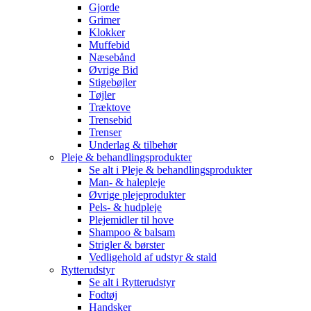
Gjorde
Grimer
Klokker
Muffebid
Næsebånd
Øvrige Bid
Stigebøjler
Tøjler
Træktove
Trensebid
Trenser
Underlag & tilbehør
Pleje & behandlingsprodukter
Se alt i Pleje & behandlingsprodukter
Man- & halepleje
Øvrige plejeprodukter
Pels- & hudpleje
Plejemidler til hove
Shampoo & balsam
Strigler & børster
Vedligehold af udstyr & stald
Rytterudstyr
Se alt i Rytterudstyr
Fodtøj
Handsker