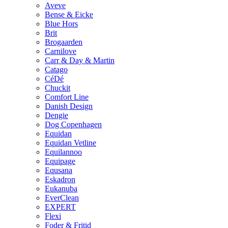
Aveve
Bense & Eicke
Blue Hors
Brit
Brogaarden
Carnilove
Carr & Day & Martin
Catago
CéDé
Chuckit
Comfort Line
Danish Design
Dengie
Dog Copenhagen
Equidan
Equidan Vetline
Equilannoo
Equipage
Equsana
Eskadron
Eukanuba
EverClean
EXPERT
Flexi
Foder & Fritid