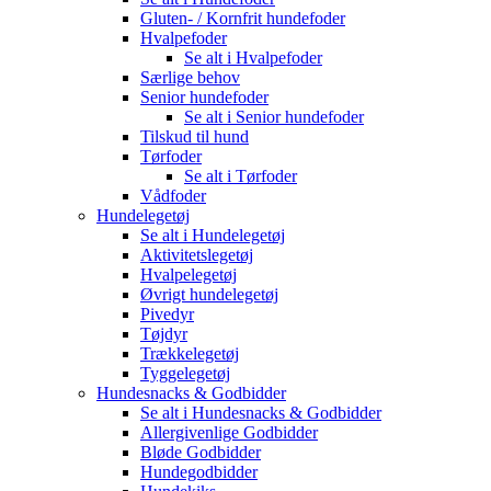
Gluten- / Kornfrit hundefoder
Hvalpefoder
Se alt i Hvalpefoder
Særlige behov
Senior hundefoder
Se alt i Senior hundefoder
Tilskud til hund
Tørfoder
Se alt i Tørfoder
Vådfoder
Hundelegetøj
Se alt i Hundelegetøj
Aktivitetslegetøj
Hvalpelegetøj
Øvrigt hundelegetøj
Pivedyr
Tøjdyr
Trækkelegetøj
Tyggelegetøj
Hundesnacks & Godbidder
Se alt i Hundesnacks & Godbidder
Allergivenlige Godbidder
Bløde Godbidder
Hundegodbidder