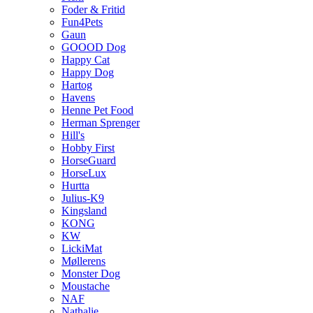
Foder & Fritid
Fun4Pets
Gaun
GOOOD Dog
Happy Cat
Happy Dog
Hartog
Havens
Henne Pet Food
Herman Sprenger
Hill's
Hobby First
HorseGuard
HorseLux
Hurtta
Julius-K9
Kingsland
KONG
KW
LickiMat
Møllerens
Monster Dog
Moustache
NAF
Nathalie