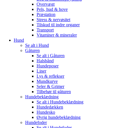
Overvægt
Pels, hud & hove
Præstation
Stress & nervøsitet
Tilskud til indre organer
Transport
Vitaminer & mineraler
Hund
Se alt i Hund
Gåturen
Se alt i Gåturen
Halsbånd
Hundeposer
Liner
Lys & reflekser
Mundkurve
Seler & Grimer
Tilbehør til gåturen
Hundebeklædning
Se alt i Hundebeklædning
Hundedækken
Hundesko
Øvrig hundebeklædning
Hundefoder
Se alt i Hundefoder