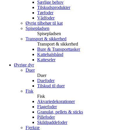
Særlige behov
Tilskudsprodukter
Tørfoder
Vådfoder
Øvrig tilbehør til kat
Spisepladsen
Spisepladsen
Transport & sikkerhed
Transport & sikkerhed
Bure & Transporttasker
Kattehalsbånd
Katteseler
Øvrige dyr
Duer
Duer
Duefoder
Tilskud til duer
Fisk
Fisk
Akvariedekorationer
Flagefoder
Granulat, pellets & sticks
Pillefoder
Skildpaddefoder
Fjerkræ