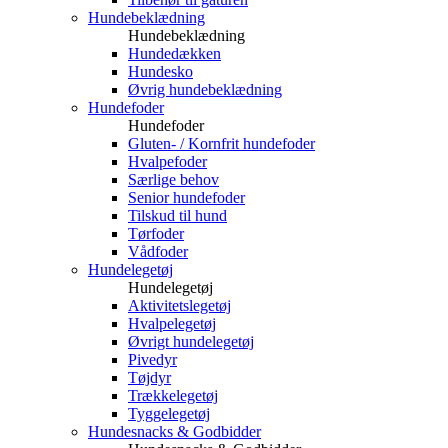
Hundebeklædning
Hundebeklædning
Hundedækken
Hundesko
Øvrig hundebeklædning
Hundefoder
Hundefoder
Gluten- / Kornfrit hundefoder
Hvalpefoder
Særlige behov
Senior hundefoder
Tilskud til hund
Tørfoder
Vådfoder
Hundelegetøj
Hundelegetøj
Aktivitetslegetøj
Hvalpelegetøj
Øvrigt hundelegetøj
Pivedyr
Tøjdyr
Trækkelegetøj
Tyggelegetøj
Hundesnacks & Godbidder