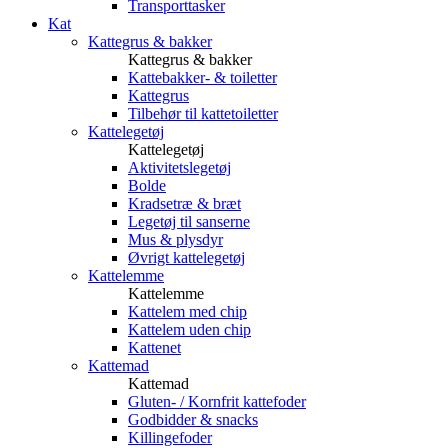
Transporttasker
Kat
Kattegrus & bakker
Kattegrus & bakker
Kattebakker- & toiletter
Kattegrus
Tilbehør til kattetoiletter
Kattelegetøj
Kattelegetøj
Aktivitetslegetøj
Bolde
Kradsetræ & bræt
Legetøj til sanserne
Mus & plysdyr
Øvrigt kattelegetøj
Kattelemme
Kattelemme
Kattelem med chip
Kattelem uden chip
Kattenet
Kattemad
Kattemad
Gluten- / Kornfrit kattefoder
Godbidder & snacks
Killingefoder