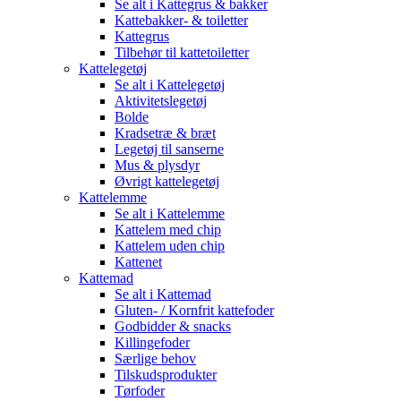
Se alt i Kattegrus & bakker
Kattebakker- & toiletter
Kattegrus
Tilbehør til kattetoiletter
Kattelegetøj
Se alt i Kattelegetøj
Aktivitetslegetøj
Bolde
Kradsetræ & bræt
Legetøj til sanserne
Mus & plysdyr
Øvrigt kattelegetøj
Kattelemme
Se alt i Kattelemme
Kattelem med chip
Kattelem uden chip
Kattenet
Kattemad
Se alt i Kattemad
Gluten- / Kornfrit kattefoder
Godbidder & snacks
Killingefoder
Særlige behov
Tilskudsprodukter
Tørfoder