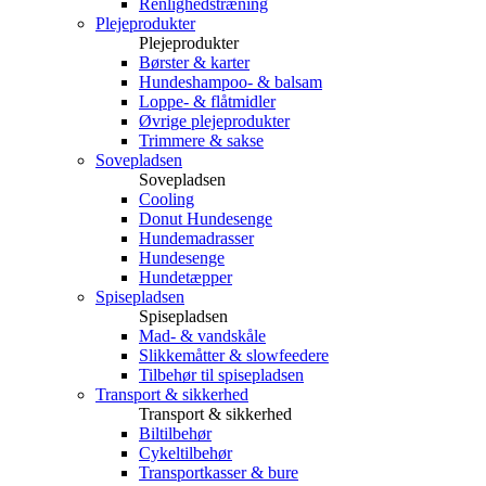
Renlighedstræning
Plejeprodukter
Plejeprodukter
Børster & karter
Hundeshampoo- & balsam
Loppe- & flåtmidler
Øvrige plejeprodukter
Trimmere & sakse
Sovepladsen
Sovepladsen
Cooling
Donut Hundesenge
Hundemadrasser
Hundesenge
Hundetæpper
Spisepladsen
Spisepladsen
Mad- & vandskåle
Slikkemåtter & slowfeedere
Tilbehør til spisepladsen
Transport & sikkerhed
Transport & sikkerhed
Biltilbehør
Cykeltilbehør
Transportkasser & bure