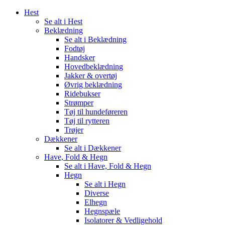
Hest
Se alt i Hest
Beklædning
Se alt i Beklædning
Fodtøj
Handsker
Hovedbeklædning
Jakker & overtøj
Øvrig beklædning
Ridebukser
Strømper
Tøj til hundeføreren
Tøj til rytteren
Trøjer
Dækkener
Se alt i Dækkener
Have, Fold & Hegn
Se alt i Have, Fold & Hegn
Hegn
Se alt i Hegn
Diverse
Elhegn
Hegnspæle
Isolatorer & Vedligehold