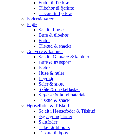
Foder til fjerkræ
Tilbehør til fjerkræ
Tilskud til fjerkræ
Foderrådvarer
Fugle
Se alt i Fugle
Bure & tilbehør
Foder
Tilskud & snacks
Gnavere & kaniner
Se alt i Gnavere & kaniner
Bure & transport
Foder
Huse & huler
Legetøj
Seler & snore
Skåle & drikkeflasker
Strøelse & bundmateriale
Tilskud & snack
Hønsefoder & Tilskud
Se alt i Hønsefoder & Tilskud
Æglægningsfoder
Startfoder
Tilbehør til høns
Tilskud til høns