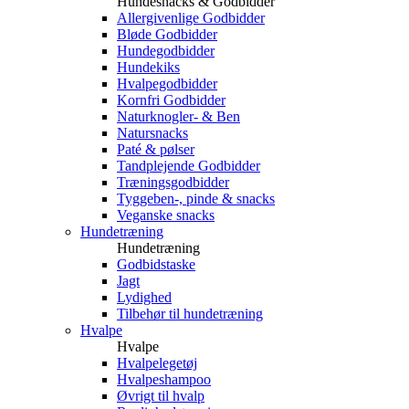
Hundesnacks & Godbidder
Allergivenlige Godbidder
Bløde Godbidder
Hundegodbidder
Hundekiks
Hvalpegodbidder
Kornfri Godbidder
Naturknogler- & Ben
Natursnacks
Paté & pølser
Tandplejende Godbidder
Træningsgodbidder
Tyggeben-, pinde & snacks
Veganske snacks
Hundetræning
Hundetræning
Godbidstaske
Jagt
Lydighed
Tilbehør til hundetræning
Hvalpe
Hvalpe
Hvalpelegetøj
Hvalpeshampoo
Øvrigt til hvalp