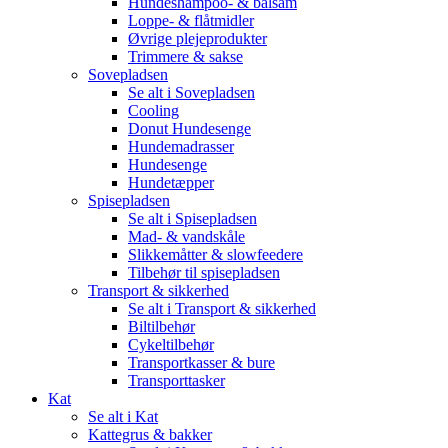
Hundeshampoo- & balsam
Loppe- & flåtmidler
Øvrige plejeprodukter
Trimmere & sakse
Sovepladsen
Se alt i Sovepladsen
Cooling
Donut Hundesenge
Hundemadrasser
Hundesenge
Hundetæpper
Spisepladsen
Se alt i Spisepladsen
Mad- & vandskåle
Slikkemåtter & slowfeedere
Tilbehør til spisepladsen
Transport & sikkerhed
Se alt i Transport & sikkerhed
Biltilbehør
Cykeltilbehør
Transportkasser & bure
Transporttasker
Kat
Se alt i Kat
Kattegrus & bakker