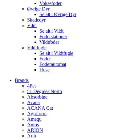
Voksefoder
Øvrige Dyr
Se alt i Øvrige Dyr
Skadedyr
Vildt
Se alt i Vildt
Foderstationer
Vildtfoder
Vildtfugle
Se alt i Vildtfugle
Foder
Foderautomat
Huse
Brands
4Pet
51 Degrees North
Absorbine
Acana
ACANA Cat
Agroform
Amequ
Antos
ARION
Artù