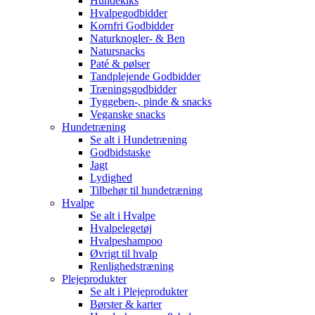
Hundekiks
Hvalpegodbidder
Kornfri Godbidder
Naturknogler- & Ben
Natursnacks
Paté & pølser
Tandplejende Godbidder
Træningsgodbidder
Tyggeben-, pinde & snacks
Veganske snacks
Hundetræning
Se alt i Hundetræning
Godbidstaske
Jagt
Lydighed
Tilbehør til hundetræning
Hvalpe
Se alt i Hvalpe
Hvalpelegetøj
Hvalpeshampoo
Øvrigt til hvalp
Renlighedstræning
Plejeprodukter
Se alt i Plejeprodukter
Børster & karter