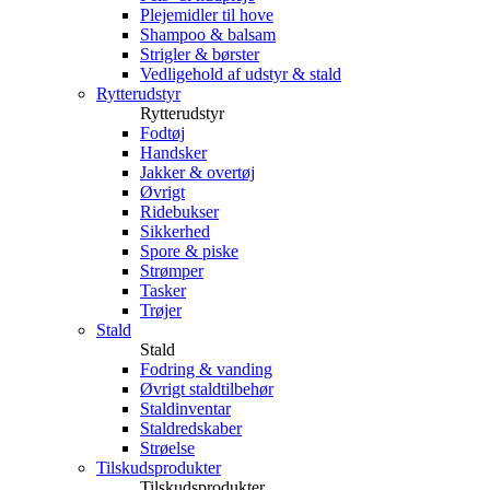
Plejemidler til hove
Shampoo & balsam
Strigler & børster
Vedligehold af udstyr & stald
Rytterudstyr
Rytterudstyr
Fodtøj
Handsker
Jakker & overtøj
Øvrigt
Ridebukser
Sikkerhed
Spore & piske
Strømper
Tasker
Trøjer
Stald
Stald
Fodring & vanding
Øvrigt staldtilbehør
Staldinventar
Staldredskaber
Strøelse
Tilskudsprodukter
Tilskudsprodukter