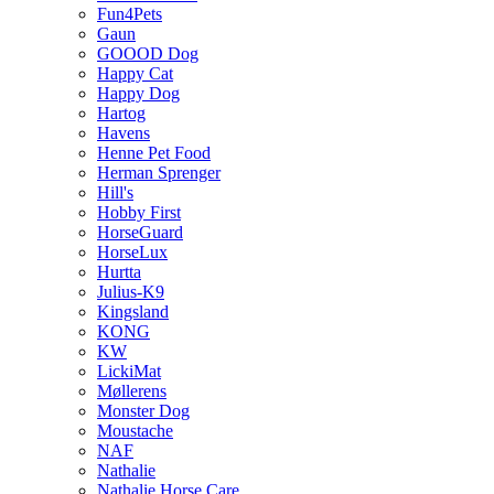
Fun4Pets
Gaun
GOOOD Dog
Happy Cat
Happy Dog
Hartog
Havens
Henne Pet Food
Herman Sprenger
Hill's
Hobby First
HorseGuard
HorseLux
Hurtta
Julius-K9
Kingsland
KONG
KW
LickiMat
Møllerens
Monster Dog
Moustache
NAF
Nathalie
Nathalie Horse Care