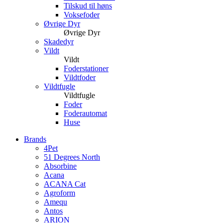
Tilskud til høns
Voksefoder
Øvrige Dyr
Øvrige Dyr
Skadedyr
Vildt
Vildt
Foderstationer
Vildtfoder
Vildtfugle
Vildtfugle
Foder
Foderautomat
Huse
Brands
4Pet
51 Degrees North
Absorbine
Acana
ACANA Cat
Agroform
Amequ
Antos
ARION