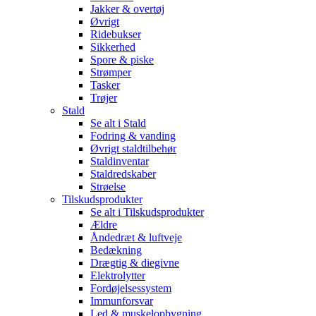
Jakker & overtøj
Øvrigt
Ridebukser
Sikkerhed
Spore & piske
Strømper
Tasker
Trøjer
Stald
Se alt i Stald
Fodring & vanding
Øvrigt staldtilbehør
Staldinventar
Staldredskaber
Strøelse
Tilskudsprodukter
Se alt i Tilskudsprodukter
Ældre
Åndedræt & luftveje
Bedækning
Drægtig & diegivne
Elektrolytter
Fordøjelsessystem
Immunforsvar
Led & muskelopbygning