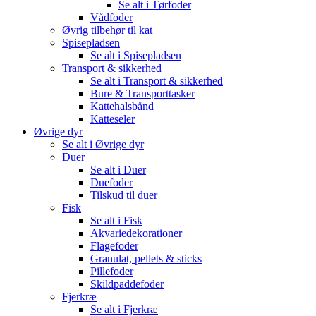
Se alt i Tørfoder
Vådfoder
Øvrig tilbehør til kat
Spisepladsen
Se alt i Spisepladsen
Transport & sikkerhed
Se alt i Transport & sikkerhed
Bure & Transporttasker
Kattehalsbånd
Katteseler
Øvrige dyr
Se alt i Øvrige dyr
Duer
Se alt i Duer
Duefoder
Tilskud til duer
Fisk
Se alt i Fisk
Akvariedekorationer
Flagefoder
Granulat, pellets & sticks
Pillefoder
Skildpaddefoder
Fjerkræ
Se alt i Fjerkræ