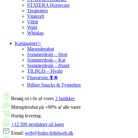
STATERA Horsecare
Treateaters
Vitakraft
Vitbit
Wahl
Whiskas
Kampagner✨
Mængderabat
Sommerdeals – Hest
Sommerdeals – Kat
Sommerdeals – Hund
TILBUD – Hvalp
Fluesæson 🪰❌
Billige Snacks & Tyggeben
Besøg os i én af vores
2 butikker
Mængderabat på +99% af alle varer
Hurtig levering
+12.500 produkter på lager
Email:
web@foder-fritidweb.dk