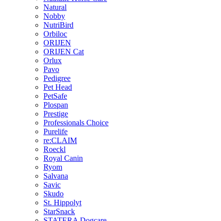
Natural
Nobby
NutriBird
Orbiloc
ORIJEN
ORIJEN Cat
Orlux
Pavo
Pedigree
Pet Head
PetSafe
Plospan
Prestige
Professionals Choice
Purelife
re:CLAIM
Roeckl
Royal Canin
Ryom
Salvana
Savic
Skudo
St. Hippolyt
StarSnack
STATERA Dogcare