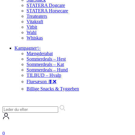
STATERA Dogcare
STATERA Horsecare
Treateaters
Vitakraft
Vitbit
Wahl
Whiskas
Kampagner✨
Mængderabat
Sommerdeals – Hest
Sommerdeals – Kat
Sommerdeals – Hund
TILBUD – Hvalp
Fluesæson 🪰❌
Billige Snacks & Tyggeben
0