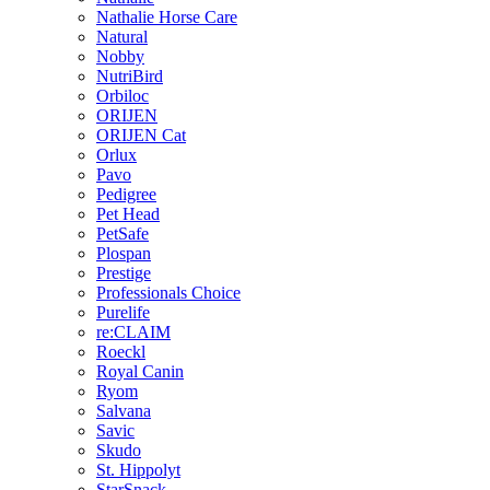
Nathalie Horse Care
Natural
Nobby
NutriBird
Orbiloc
ORIJEN
ORIJEN Cat
Orlux
Pavo
Pedigree
Pet Head
PetSafe
Plospan
Prestige
Professionals Choice
Purelife
re:CLAIM
Roeckl
Royal Canin
Ryom
Salvana
Savic
Skudo
St. Hippolyt
StarSnack