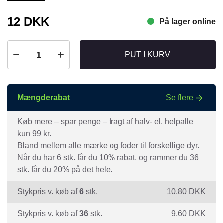
12
DKK
På lager online
PUT I KURV
Mængderabat
Se flere
Køb mere – spar penge – fragt af halv- el. helpalle
kun 99 kr.
Bland mellem alle mærke og foder til forskellige dyr.
Når du har 6 stk. får du 10% rabat, og rammer du 36
stk. får du 20% på det hele.
Stykpris v. køb af
6
stk.
10,80
DKK
Stykpris v. køb af
36
stk.
9,60
DKK