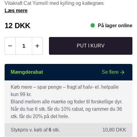
Vitakraft Cat Yums® med kylling og kattegræs
Læs mere
12
DKK
På lager online
PUT I KURV
Mængderabat
Se flere
Køb mere – spar penge – fragt af halv- el. helpalle
kun 99 kr.
Bland mellem alle mærke og foder til forskellige dyr.
Når du har 6 stk. får du 10% rabat, og rammer du 36
stk. får du 20% på det hele.
Stykpris v. køb af
6
stk.
10,80
DKK