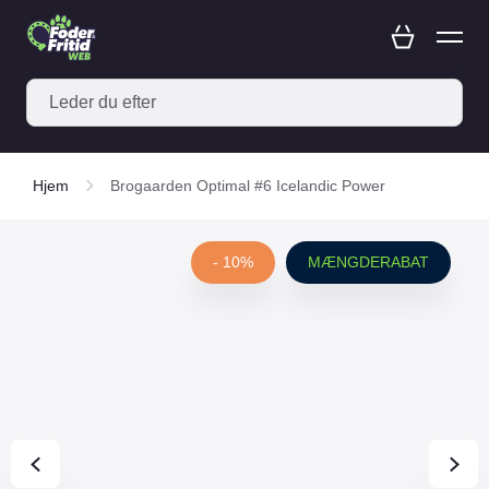
Hjem
Brogaarden Optimal #6 Icelandic Power
- 10%
MÆNGDERABAT