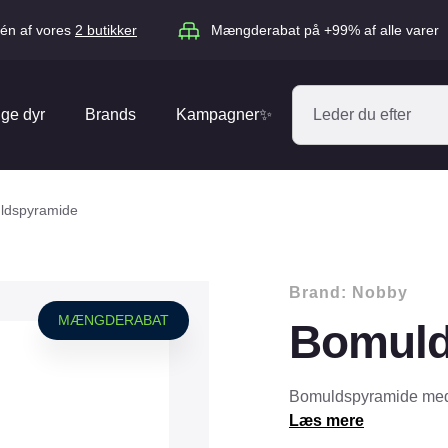
én af vores
2 butikker
Mængderabat på +99% af alle varer
ige dyr
Brands
Kampagner✨
Absorbine
Acana
ldspyramide
Antos
ARION
Blue Hors
Brit
Brand:
Nobby
Diverse
Catago
CéDé
MÆNGDERABAT
Bomuld
Elhegn
Dengie
Dog Copenh
Equipage
Equsana
Hegnspæle
Bomuldspyramide med t
EXPERT
Flexi
Læs mere
Isolatorer & Vedligehold
GOOOD Dog
Happy Cat