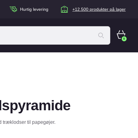
Hurtig levering
+12.500 produkter på lager
0
ACANA Cat
Artù
Brogaarden
Chuckit
spyramide
agen
Equidan
Eskadron
ræklodser til papegøjer.
Foder & Fritid
Happy Dog