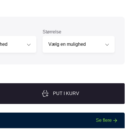
nger
Hill's
Julius-K9
Møllerens
Størrelse
Nathalie Horse Care
ORIJEN
Pet Head
s Choice
Purelife
Salvana
STATERA Dogcare
PUT I KURV
Wahl
Se flere