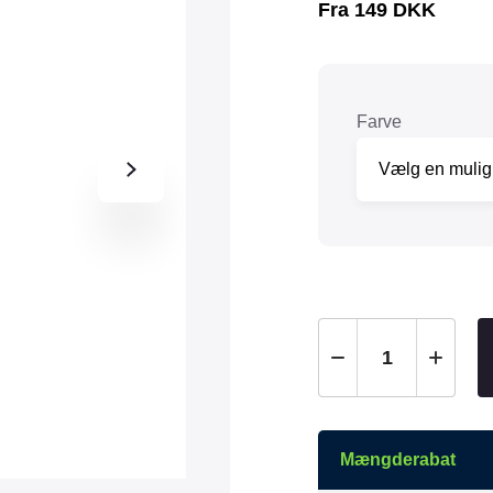
Fra
149
DKK
Tråd & Bånd
Henne Pet Food
Herman Spre
HorseLux
Hurtta
KW
LickiMat
Farve
NAF
Nathalie
NutriBird
Orbiloc
Pavo
Pedigree
Prestige
Professional
Royal Canin
Ryom
St. Hippolyt
StarSnack
Vitakraft
Vitbit
Mængderabat