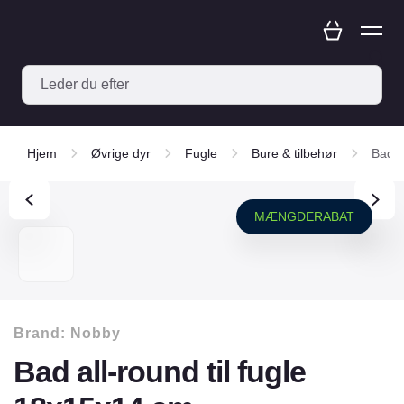
Hjem
Øvrige dyr
Fugle
Bure & tilbehør
Bad a
MÆNGDERABAT
Brand:
Nobby
Bad all-round til fugle