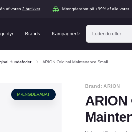
én af vores
2 butikker
Mængderabat på +99% af alle varer
ige dyr
Brands
Kampagner✨
Absorbine
Acana
ginal Hundefoder
ARION Original Maintenance Small
Antos
ARION
Blue Hors
Brit
Brand:
ARION
Diverse
Catago
CéDé
MÆNGDERABAT
ARION 
Elhegn
Dengie
Dog Copenh
Equipage
Equsana
Mainte
Hegnspæle
EXPERT
Flexi
Isolatorer & Vedligehold
GOOOD Dog
Happy Cat