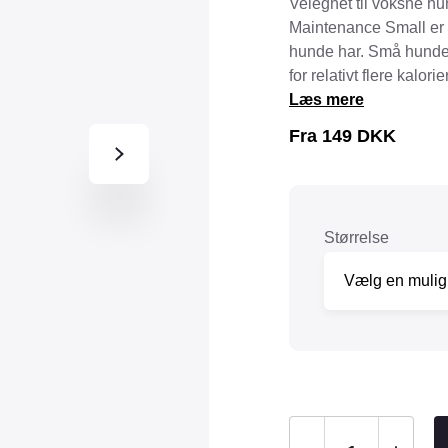
Velegnet til voksne h
Tråd & Bånd
Maintenance Small er u
Henne Pet Food
Herman Spre
hunde har. Små hunde h
HorseLux
Hurtta
for relativt flere kalor
KW
Læs mere
LickiMat
NAF
Nathalie
Fra
149
DKK
NutriBird
Orbiloc
Pavo
Pedigree
Prestige
Professional
Størrelse
Royal Canin
Ryom
St. Hippolyt
StarSnack
Vitakraft
Vitbit