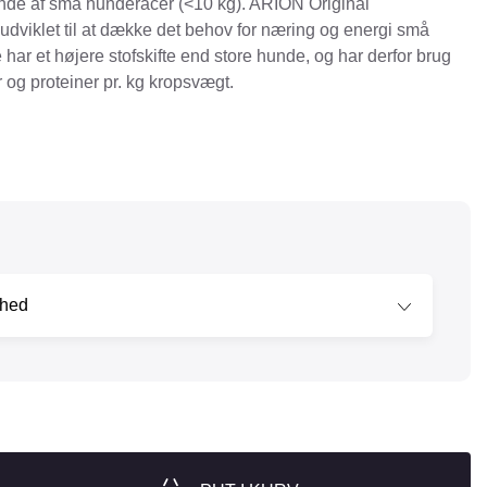
unde af små hunderacer (<10 kg). ARION Original
dviklet til at dække det behov for næring og energi små
nger
Hill's
ar et højere stofskifte end store hunde, og har derfor brug
Julius-K9
ier og proteiner pr. kg kropsvægt.
Møllerens
Nathalie Horse Care
ORIJEN
Pet Head
s Choice
Purelife
Salvana
STATERA Dogcare
Wahl