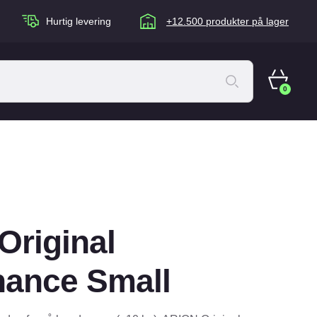
Hurtig levering
+12.500 produkter på lager
0
ACANA Cat
Artù
Brogaarden
Chuckit
Original
agen
Equidan
Eskadron
nance Small
Foder & Fritid
Happy Dog