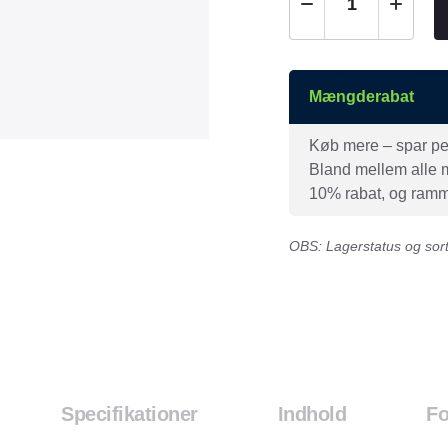
Mængderabat
Køb mere – spar peng
Bland mellem alle mæ
10% rabat, og ramme
OBS: Lagerstatus og sorti
Specifikationer
Indhold
Fo