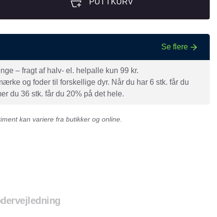
PUT I KURV
Se flere
e – fragt af halv- el. helpalle kun 99 kr.
rke og foder til forskellige dyr. Når du har 6 stk. får du
r du 36 stk. får du 20% på det hele.
ment kan variere fra butikker og online.
dervejledning