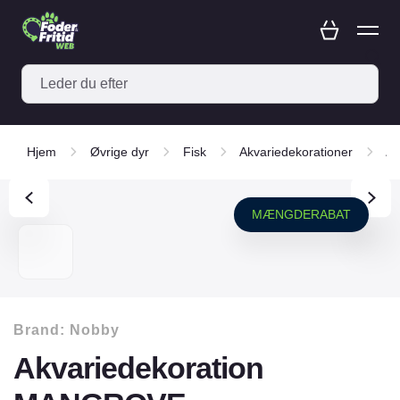
Hjem
Øvrige dyr
Fisk
Akvariedekorationer
Ak
MÆNGDERABAT
Brand:
Nobby
Akvariedekoration