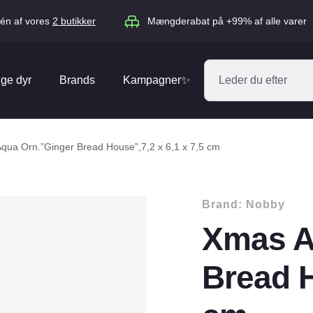
én af vores
2 butikker
Mængderabat på +99% af alle varer
ige dyr
Brands
Kampagner✨
Absorbine
Acana
qua Orn.”Ginger Bread House”,7,2 x 6,1 x 7,5 cm
Antos
ARION
Blue Hors
Brit
Brand:
Nobby
Diverse
Catago
CéDé
Xmas A
Elhegn
Dengie
Dog Copenh
Equipage
Equsana
Bread H
Hegnspæle
EXPERT
Flexi
Isolatorer & Vedligehold
GOOOD Dog
Happy Cat