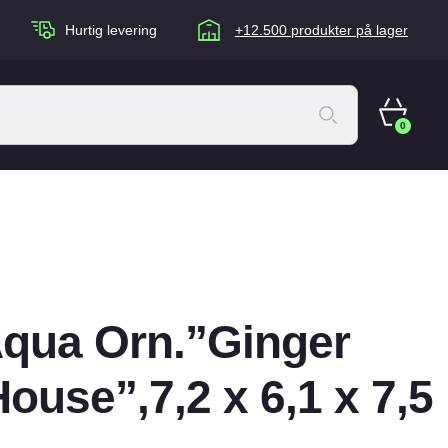
Hurtig levering
+12.500 produkter på lager
0
ACANA Cat
Artù
Brogaarden
Chuckit
qua Orn.”Ginger
agen
Equidan
Eskadron
ouse”,7,2 x 6,1 x 7,5
Foder & Fritid
Happy Dog