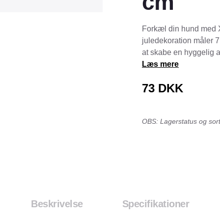
cm
Tråd & Bånd
Henne Pet Food
Herman Spre
Forkæl din hund med 
HorseLux
Hurtta
juledekoration måler 7,
KW
LickiMat
at skabe en hyggelig a
Læs mere
NAF
Nathalie
NutriBird
Orbiloc
73
DKK
Pavo
Pedigree
Prestige
Professional
OBS: Lagerstatus og sorti
Royal Canin
Ryom
St. Hippolyt
StarSnack
Vitakraft
Vitbit
Beskrivelse
Specifikationer