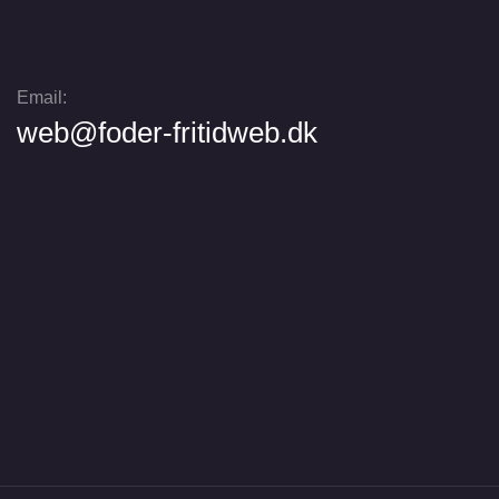
Email:
web@foder-fritidweb.dk