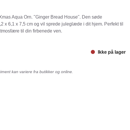
nger
Hill's
Xmas Aqua Orn. "Ginger Bread House". Den søde
Julius-K9
2 x 6,1 x 7,5 cm og vil sprede juleglæde i dit hjem. Perfekt til
Møllerens
tmosfære til din firbenede ven.
Nathalie Horse Care
ORIJEN
Ikke på lager
Pet Head
s Choice
Purelife
ment kan variere fra butikker og online.
Salvana
STATERA Dogcare
Wahl