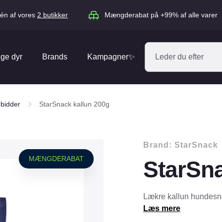
én af vores
2 butikker
Mængderabat på +99% af alle varer
ige dyr
Brands
Kampagner✨
Absorbine
Acana
bidder
StarSnack kallun 200g
Antos
ARION
Blue Hors
Brit
Brand:
StarSnack
Diverse
Catago
CéDé
MÆNGDERABAT
StarSna
Elhegn
Dengie
Dog Copenh
Equipage
Equsana
Hegnspæle
Lækre kallun hundesn
EXPERT
Flexi
Læs mere
Isolatorer & Vedligehold
GOOOD Dog
Happy Cat