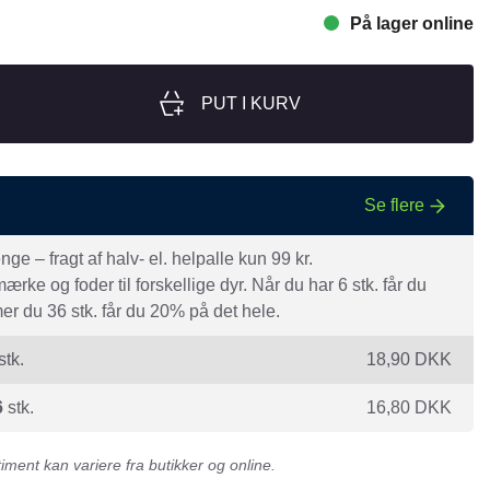
På lager online
nger
Hill's
Julius-K9
PUT I KURV
Møllerens
Nathalie Horse Care
ORIJEN
Se flere
Pet Head
s Choice
Purelife
e – fragt af halv- el. helpalle kun 99 kr.
rke og foder til forskellige dyr. Når du har 6 stk. får du
Salvana
r du 36 stk. får du 20% på det hele.
STATERA Dogcare
stk.
18,90
DKK
Wahl
6
stk.
16,80
DKK
ment kan variere fra butikker og online.