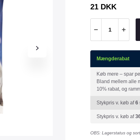
Tråd & Bånd
21
DKK
Henne Pet Food
Herman Spre
HorseLux
Hurtta
KW
LickiMat
NAF
Nathalie
NutriBird
Orbiloc
Mængderabat
Pavo
Pedigree
Prestige
Professional
Køb mere – spar peng
Bland mellem alle mæ
Royal Canin
Ryom
10% rabat, og ramme
St. Hippolyt
StarSnack
Stykpris v. køb af
6
Vitakraft
Vitbit
Stykpris v. køb af
3
OBS: Lagerstatus og sorti