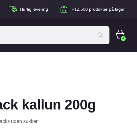
Hurtig levering
+12.500 produkter på lager
0
ACANA Cat
Artù
Brogaarden
Chuckit
ck kallun 200g
agen
Equidan
Eskadron
acks uden sukker.
Foder & Fritid
Happy Dog