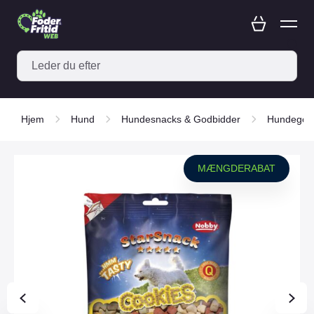
Hjem
Hund
Hundesnacks & Godbidder
Hundegod
MÆNGDERABAT