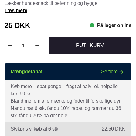
Lækker hundesnack til belønning og hygge.
Læs mere
25
DKK
På lager online
PUT I KURV
Mængderabat
Se flere
Køb mere – spar penge – fragt af halv- el. helpalle
kun 99 kr.
Bland mellem alle mærke og foder til forskellige dyr.
Når du har 6 stk. får du 10% rabat, og rammer du 36
stk. får du 20% på det hele.
Stykpris v. køb af
6
stk.
22,50
DKK