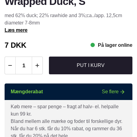
Wrapped Duck, S
med 62% duck; 22% rawhide and 3%;ca../app. 12,5cm
diameter 7-8mm
Læs mere
7
DKK
På lager online
PUT I KURV
Mængderabat
Se flere
Køb mere – spar penge – fragt af halv- el. helpalle
kun 99 kr.
Bland mellem alle mærke og foder til forskellige dyr.
Når du har 6 stk. får du 10% rabat, og rammer du 36
stk. får du 20% på det hele.