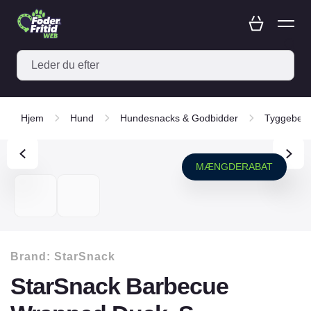
Hjem
Hund
Hundesnacks & Godbidder
Tyggeben-
MÆNGDERABAT
Brand:
StarSnack
StarSnack Barbecue