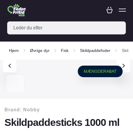
Hjem
Øvrige dyr
Fisk
Skildpaddefoder
Skild
MÆNGDERABAT
Brand:
Nobby
Skildpaddesticks 1000 ml