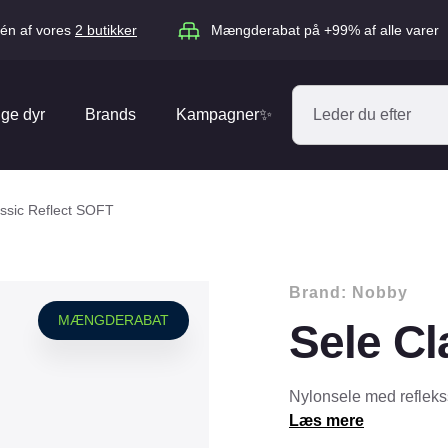
én af vores
2 butikker
Mængderabat på +99% af alle varer
ige dyr
Brands
Kampagner✨
Absorbine
Acana
assic Reflect SOFT
Antos
ARION
Blue Hors
Brit
Brand:
Nobby
Diverse
Catago
CéDé
MÆNGDERABAT
Sele Cl
Elhegn
Dengie
Dog Copenh
Equipage
Equsana
Hegnspæle
Nylonsele med reflekss
EXPERT
Flexi
Læs mere
Isolatorer & Vedligehold
GOOOD Dog
Happy Cat