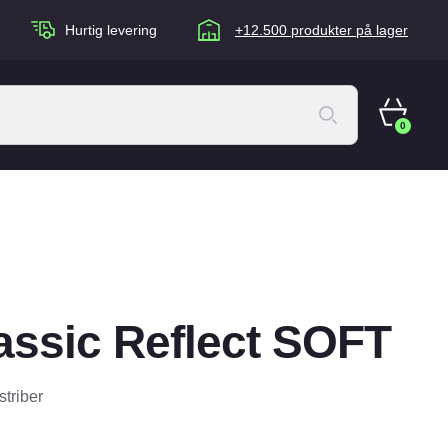
Hurtig levering
+12.500 produkter på lager
0
ACANA Cat
Artù
Brogaarden
Chuckit
assic Reflect SOFT
agen
Equidan
Eskadron
triber
Foder & Fritid
Happy Dog