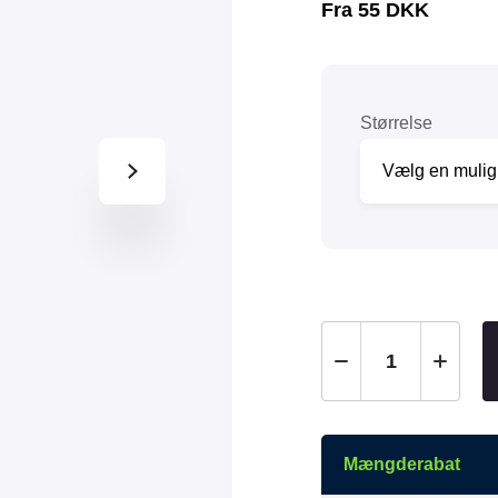
Fra
55
DKK
Tråd & Bånd
Henne Pet Food
Herman Spre
HorseLux
Hurtta
KW
LickiMat
Størrelse
NAF
Nathalie
NutriBird
Orbiloc
Pavo
Pedigree
Prestige
Professional
Royal Canin
Ryom
St. Hippolyt
StarSnack
Vitakraft
Vitbit
Mængderabat