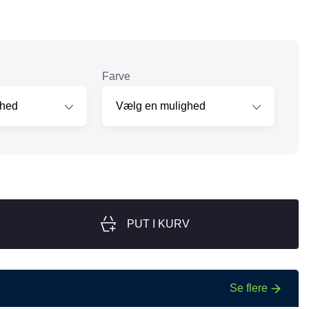
nger
Hill's
Julius-K9
Møllerens
Farve
Nathalie Horse Care
ORIJEN
Pet Head
s Choice
Purelife
Salvana
STATERA Dogcare
PUT I KURV
Wahl
Se flere