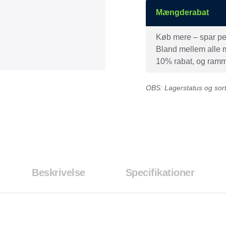
Mængderabat
Køb mere – spar peng
Bland mellem alle mæ
10% rabat, og ramme
OBS: Lagerstatus og sorti
Beskrivelse
Specifikationer