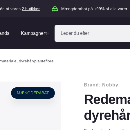
én af vores
2 butikker
Mængderabat på +99% af alle varer
ands
Kampagner✨
Absorbine
Acana
ateriale, dyrehår/plantefibre
Antos
ARION
Blue Hors
Brit
Brand:
Nobby
Diverse
Catago
CéDé
MÆNGDERABAT
Redemat
Elhegn
Dengie
Dog Copenh
Equipage
Equsana
dyrehår
Hegnspæle
EXPERT
Flexi
Isolatorer & Vedligehold
GOOOD Dog
Happy Cat