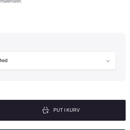
materialer.
nger
Hill's
Julius-K9
Møllerens
Nathalie Horse Care
ORIJEN
Pet Head
s Choice
Purelife
Salvana
STATERA Dogcare
Wahl
PUT I KURV