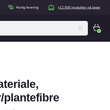
Hurtig levering
+12.500 produkter på lager
0
ACANA Cat
Artù
Brogaarden
Chuckit
eriale,
agen
Equidan
Eskadron
/plantefibre
Foder & Fritid
Happy Dog