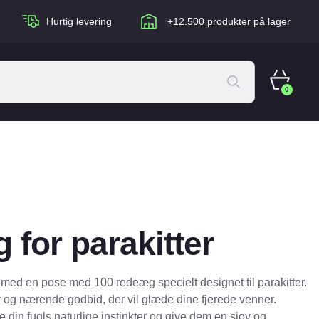
Hurtig levering
+12.500 produkter på lager
0
ACANA Cat
Artù
Brogaarden
Chuckit
for parakitter
agen
Equidan
Eskadron
med en pose med 100 redeæg specielt designet til parakitter.
Foder & Fritid
 og nærende godbid, der vil glæde dine fjerede venner.
tille din fugls naturlige instinkter og give dem en sjov og
Happy Dog