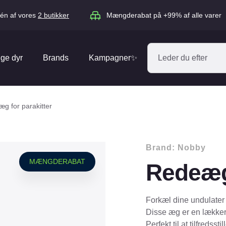
én af vores
2 butikker
Mængderabat på +99% af alle varer
ige dyr
Brands
Kampagner✨
Absorbine
Acana
g for parakitter
Antos
ARION
Blue Hors
Brit
Brand:
Nobby
Diverse
Catago
CéDé
MÆNGDERABAT
Redeæg 
Elhegn
Dengie
Dog Copenh
Equipage
Equsana
Hegnspæle
Forkæl dine undulater 
EXPERT
Flexi
Disse æg er en lækker
Isolatorer & Vedligehold
Perfekt til at tilfredss
GOOOD Dog
Happy Cat