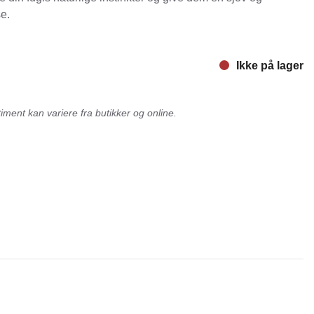
e.
nger
Hill's
Julius-K9
Ikke på lager
Møllerens
Nathalie Horse Care
ment kan variere fra butikker og online.
ORIJEN
Pet Head
s Choice
Purelife
Salvana
STATERA Dogcare
Wahl