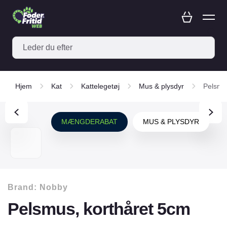
Hjem
Kat
Kattelegetøj
Mus & plysdyr
Pelsmu
MÆNGDERABAT
MUS & PLYSDYR
Brand:
Nobby
Pelsmus, korthåret 5cm