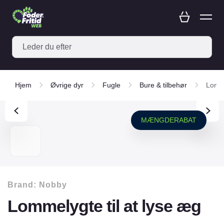
Hjem
Øvrige dyr
Fugle
Bure & tilbehør
Lomme
MÆNGDERABAT
Brand:
Nobby
Lommelygte til at lyse æg