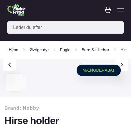
Hjem
Øvrige dyr
Fugle
Bure & tilbehør
Hirse
MÆNGDERABAT
Brand:
Nobby
Hirse holder