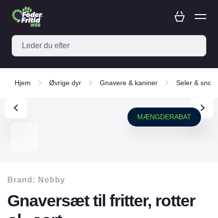
Hjem
Øvrige dyr
Gnavere & kaniner
Seler & snore
MÆNGDERABAT
Brand:
Nobby
Gnaversæt til fritter, rotter