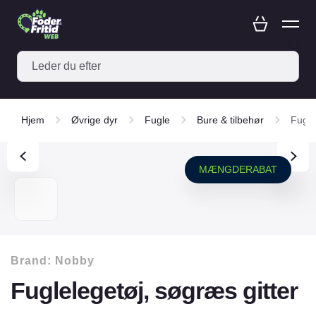
Hjem
Øvrige dyr
Fugle
Bure & tilbehør
Fugle
MÆNGDERABAT
Brand:
Nobby
Fuglelegetøj, søgræs gitter