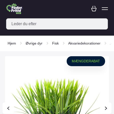
Hjem
Øvrige dyr
Fisk
Akvariedekorationer
Ak
MÆNGDERABAT