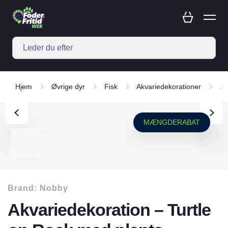
Hjem
Øvrige dyr
Fisk
Akvariedekorationer
Ak
MÆNGDERABAT
Brand:
Nobby
Akvariedekoration – Turtle