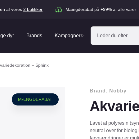
én af vores
2 butikker
Mængderabat på +99% af alle varer
ige dyr
Brands
Kampagner✨
Absorbine
Acana
variedekoration – Sphinx
Antos
ARION
Blue Hors
Brit
Brand:
Nobby
Diverse
Catago
CéDé
MÆNGDERABAT
Akvarie
Elhegn
Dengie
Dog Copenh
Equipage
Equsana
Hegnspæle
Lavet af polyresin (synt
EXPERT
Flexi
neutral over for biologi
Isolatorer & Vedligehold
farveændringer er muli
GOOOD Dog
Happy Cat