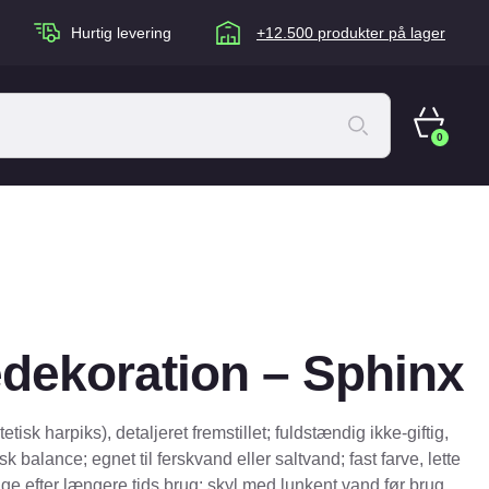
Hurtig levering
+12.500 produkter på lager
0
ACANA Cat
Artù
Brogaarden
Chuckit
dekoration – Sphinx
agen
Equidan
Eskadron
etisk harpiks), detaljeret fremstillet; fuldstændig ikke-giftig,
Foder & Fritid
sk balance; egnet til ferskvand eller saltvand; fast farve, lette
ge efter længere tids brug; skyl med lunkent vand før brug.
Happy Dog