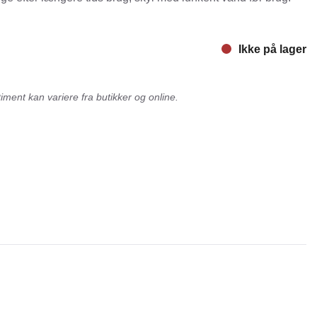
nger
Hill's
Julius-K9
Ikke på lager
Møllerens
Nathalie Horse Care
ment kan variere fra butikker og online.
ORIJEN
Pet Head
s Choice
Purelife
Salvana
STATERA Dogcare
Wahl