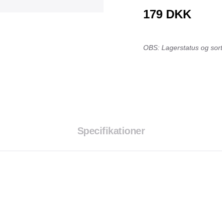
Tråd & Bånd
179
DKK
Henne Pet Food
Herman Spre
HorseLux
Hurtta
OBS: Lagerstatus og sorti
KW
LickiMat
NAF
Nathalie
NutriBird
Orbiloc
Pavo
Pedigree
Prestige
Professional
Specifikationer
Royal Canin
Ryom
St. Hippolyt
StarSnack
Vitakraft
Vitbit