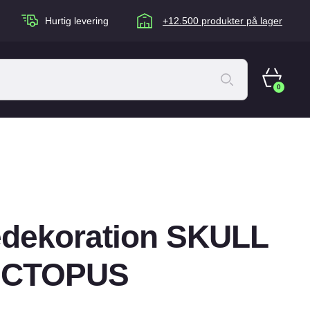
Hurtig levering
+12.500 produkter på lager
0
ACANA Cat
Artù
Brogaarden
Chuckit
edekoration SKULL
agen
Equidan
Eskadron
OCTOPUS
Foder & Fritid
Happy Dog