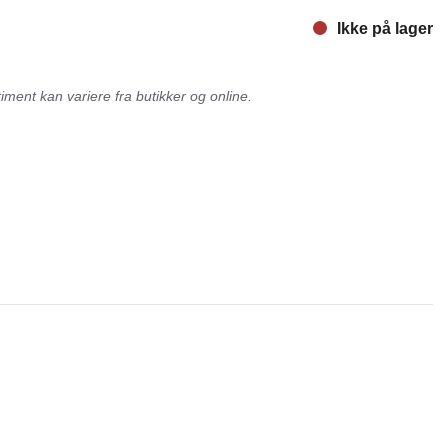
Ikke på lager
nger
Hill's
Julius-K9
ment kan variere fra butikker og online.
Møllerens
Nathalie Horse Care
ORIJEN
Pet Head
s Choice
Purelife
Salvana
STATERA Dogcare
Wahl