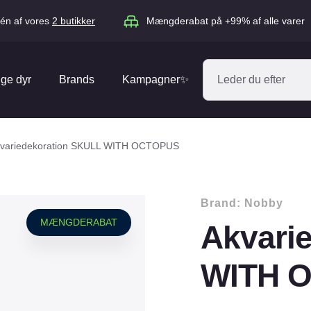
én af vores
2 butikker
Mængderabat på +99% af alle varer
ige dyr
Brands
Kampagner✨
Absorbine
Acana
variedekoration SKULL WITH OCTOPUS
Antos
ARION
Blue Hors
Brit
Brand:
Nobby
Diverse
Catago
CéDé
MÆNGDERABAT
Akvari
Elhegn
Dengie
Dog Copenh
Equipage
Equsana
WITH 
Hegnspæle
EXPERT
Flexi
Isolatorer & Vedligehold
GOOOD Dog
Happy Cat