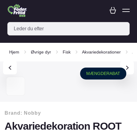
Hjem
Øvrige dyr
Fisk
Akvariedekorationer
Ak
MÆNGDERABAT
Brand:
Nobby
Akvariedekoration ROOT