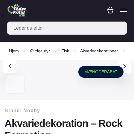
Hjem
Øvrige dyr
Fisk
Akvariedekorationer
Ak
MÆNGDERABAT
Brand:
Nobby
Akvariedekoration – Rock