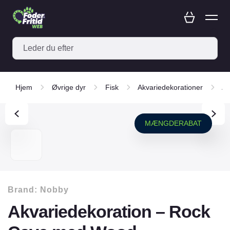
Hjem
Øvrige dyr
Fisk
Akvariedekorationer
Ak
MÆNGDERABAT
Brand:
Nobby
Akvariedekoration – Rock