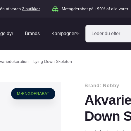
én af vores
2 butikker
Mængderabat på +99% af alle varer
ige dyr
Brands
Kampagner✨
Absorbine
Acana
variedekoration – Lying Down Skeleton
Antos
ARION
Blue Hors
Brit
Brand:
Nobby
Diverse
Catago
CéDé
MÆNGDERABAT
Akvarie
Elhegn
Dengie
Dog Copenh
Equipage
Equsana
Down S
Hegnspæle
EXPERT
Flexi
Isolatorer & Vedligehold
GOOOD Dog
Happy Cat