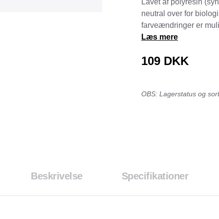
Lavet af polyresin (synt
Tråd & Bånd
neutral over for biologi
Henne Pet Food
Herman Spre
farveændringer er muli
HorseLux
Hurtta
Læs mere
KW
LickiMat
109
DKK
NAF
Nathalie
NutriBird
Orbiloc
OBS: Lagerstatus og sorti
Pavo
Pedigree
Prestige
Professional
Royal Canin
Ryom
St. Hippolyt
StarSnack
Vitakraft
Vitbit
Beskrivelse
Specifikationer