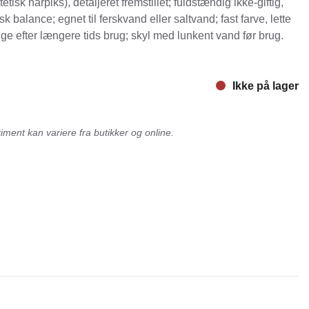
etisk harpiks), detaljeret fremstillet; fuldstændig ikke-giftig,
sk balance; egnet til ferskvand eller saltvand; fast farve, lette
nger
Hill's
ge efter længere tids brug; skyl med lunkent vand før brug.
Julius-K9
Møllerens
Ikke på lager
Nathalie Horse Care
ORIJEN
ment kan variere fra butikker og online.
Pet Head
s Choice
Purelife
Salvana
STATERA Dogcare
Wahl