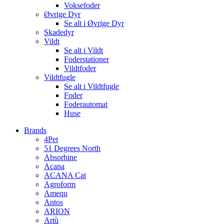
Voksefoder
Øvrige Dyr
Se alt i Øvrige Dyr
Skadedyr
Vildt
Se alt i Vildt
Foderstationer
Vildtfoder
Vildtfugle
Se alt i Vildtfugle
Foder
Foderautomat
Huse
Brands
4Pet
51 Degrees North
Absorbine
Acana
ACANA Cat
Agroform
Amequ
Antos
ARION
Artù