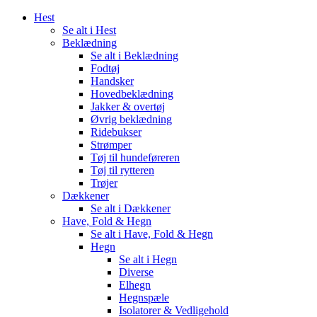
Hest
Se alt i Hest
Beklædning
Se alt i Beklædning
Fodtøj
Handsker
Hovedbeklædning
Jakker & overtøj
Øvrig beklædning
Ridebukser
Strømper
Tøj til hundeføreren
Tøj til rytteren
Trøjer
Dækkener
Se alt i Dækkener
Have, Fold & Hegn
Se alt i Have, Fold & Hegn
Hegn
Se alt i Hegn
Diverse
Elhegn
Hegnspæle
Isolatorer & Vedligehold