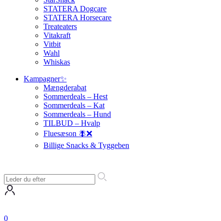
STATERA Dogcare
STATERA Horsecare
Treateaters
Vitakraft
Vitbit
Wahl
Whiskas
Kampagner✨
Mængderabat
Sommerdeals – Hest
Sommerdeals – Kat
Sommerdeals – Hund
TILBUD – Hvalp
Fluesæson 🪰❌
Billige Snacks & Tyggeben
0