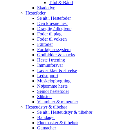
Tråd & Bånd
Skadedyr
Hestefoder
Se alt i Hestefoder
Den kræsne hest
Drægtig / diegivne
Foder til plag
Foder til voksen
Følfoder
Fordøjelsessystem
Godbidder & snacks
Heste i træning
Immunforsvar
Lav sukker & stivelse
Ledsupport
Muskelopbygning
Nøjsomme heste
Senior hestefoder
Sliksten
Vitaminer & mineraler
Hesteudstyr & tilbehør
Se alt i Hesteudstyr & tilbehør
Bandager
Fluemasker & tilbehør
Gamacher