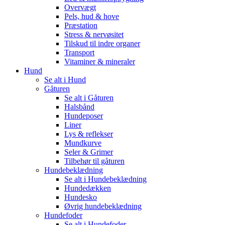
Overvægt
Pels, hud & hove
Præstation
Stress & nervøsitet
Tilskud til indre organer
Transport
Vitaminer & mineraler
Hund
Se alt i Hund
Gåturen
Se alt i Gåturen
Halsbånd
Hundeposer
Liner
Lys & reflekser
Mundkurve
Seler & Grimer
Tilbehør til gåturen
Hundebeklædning
Se alt i Hundebeklædning
Hundedækken
Hundesko
Øvrig hundebeklædning
Hundefoder
Se alt i Hundefoder