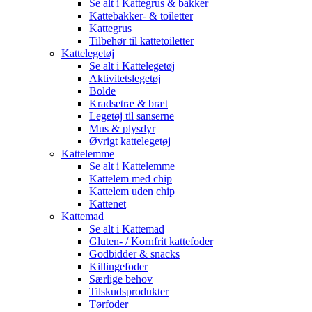
Se alt i Kattegrus & bakker
Kattebakker- & toiletter
Kattegrus
Tilbehør til kattetoiletter
Kattelegetøj
Se alt i Kattelegetøj
Aktivitetslegetøj
Bolde
Kradsetræ & bræt
Legetøj til sanserne
Mus & plysdyr
Øvrigt kattelegetøj
Kattelemme
Se alt i Kattelemme
Kattelem med chip
Kattelem uden chip
Kattenet
Kattemad
Se alt i Kattemad
Gluten- / Kornfrit kattefoder
Godbidder & snacks
Killingefoder
Særlige behov
Tilskudsprodukter
Tørfoder