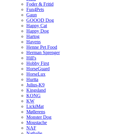
Foder & Fritid
Fun4Pets
Gaun
GOOOD Dog
Happy Cat
Happy Dog
Hartog
Havens
Henne Pet Food
Herman Sprenger
Hill's
Hobby First
HorseGuard
HorseLux
Hurtta
Julius-K9
Kingsland
KONG
KW
LickiMat
Møllerens
Monster Dog
Moustache
NAF
Nathalie