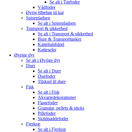
Se alt i Tørfoder
Vådfoder
Øvrig tilbehør til kat
Spisepladsen
Se alt i Spisepladsen
Transport & sikkerhed
Se alt i Transport & sikkerhed
Bure & Transporttasker
Kattehalsbånd
Katteseler
Øvrige dyr
Se alt i Øvrige dyr
Duer
Se alt i Duer
Duefoder
Tilskud til duer
Fisk
Se alt i Fisk
Akvariedekorationer
Flagefoder
Granulat, pellets & sticks
Pillefoder
Skildpaddefoder
Fjerkræ
Se alt i Fjerkræ