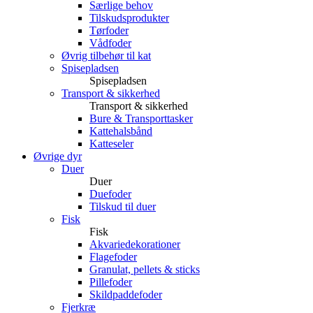
Særlige behov
Tilskudsprodukter
Tørfoder
Vådfoder
Øvrig tilbehør til kat
Spisepladsen
Spisepladsen
Transport & sikkerhed
Transport & sikkerhed
Bure & Transporttasker
Kattehalsbånd
Katteseler
Øvrige dyr
Duer
Duer
Duefoder
Tilskud til duer
Fisk
Fisk
Akvariedekorationer
Flagefoder
Granulat, pellets & sticks
Pillefoder
Skildpaddefoder
Fjerkræ