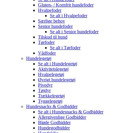
Gluten- / Kornfrit hundefoder
Hvalpefoder
Se alt i Hvalpefoder
Særlige behov
Senior hundefoder
Se alt i Senior hundefoder
Tilskud til hund
Tørfoder
Se alt i Tørfoder
Vådfoder
Hundelegetøj
Se alt i Hundelegetøj
Aktivitetslegetøj
Hvalpelegetøj
Øvrigt hundelegetøj
Pivedyr
Tøjdyr
Trækkelegetøj
Tyggelegetøj
Hundesnacks & Godbidder
Se alt i Hundesnacks & Godbidder
Allergivenlige Godbidder
Bløde Godbidder
Hundegodbidder