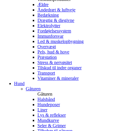
Ældre
Åndedræt & luftveje
Bedækning
Drægtig & diegivne
Elektrolytter
Fordøjelsessystem
Immunforsvar
Led & muskelopbygning
Overvægt
Pels, hud & hove
Præstation
Stress & nervøsitet
Tilskud til indre organer
Transport
Vitaminer & mineraler
Hund
Gåturen
Gåturen
Halsbånd
Hundeposer
Liner
Lys & reflekser
Mundkurve
Seler & Grimer
Tilbehør til gåturen