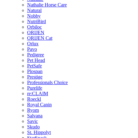
Nathalie Horse Care
Natural
Nobby
NutriBird
Orbiloc
ORIJEN
ORIJEN Cat
Orlux
Pavo
Pedigree
Pet Head
PetSafe
Plospan
Prestige
Professionals Choice
Purelife
re:CLAIM
Roeckl
Royal Canin
Ryom
Salvana
Savic
Skudo
St. Hippolyt
StarSnack