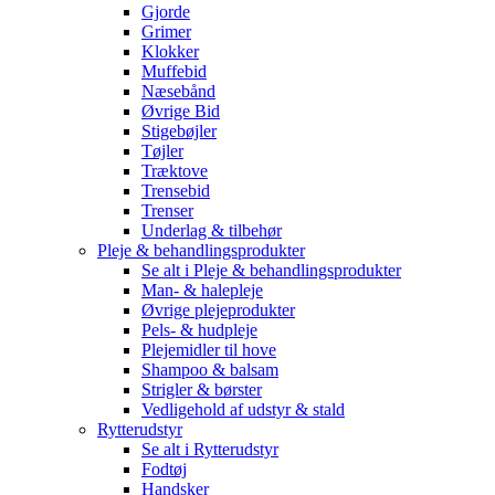
Gjorde
Grimer
Klokker
Muffebid
Næsebånd
Øvrige Bid
Stigebøjler
Tøjler
Træktove
Trensebid
Trenser
Underlag & tilbehør
Pleje & behandlingsprodukter
Se alt i Pleje & behandlingsprodukter
Man- & halepleje
Øvrige plejeprodukter
Pels- & hudpleje
Plejemidler til hove
Shampoo & balsam
Strigler & børster
Vedligehold af udstyr & stald
Rytterudstyr
Se alt i Rytterudstyr
Fodtøj
Handsker