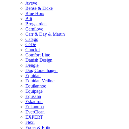
Aveve
Bense & Eicke
Blue Hors
Brit
Brogaarden
Carnilove
Carr & Day & Martin
Catago
CéDé
Chuckit
Comfort Line
Danish Design
Dengie
Dog Copenhagen
Equidan
Equidan Vetline
Equilannoo
Equipage
Equsana
Eskadron
Eukanuba
EverClean
EXPERT
Flexi
Foder & Fritid