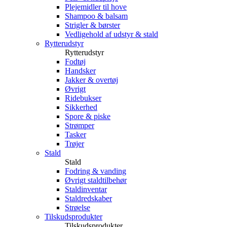
Plejemidler til hove
Shampoo & balsam
Strigler & børster
Vedligehold af udstyr & stald
Rytterudstyr
Rytterudstyr
Fodtøj
Handsker
Jakker & overtøj
Øvrigt
Ridebukser
Sikkerhed
Spore & piske
Strømper
Tasker
Trøjer
Stald
Stald
Fodring & vanding
Øvrigt staldtilbehør
Staldinventar
Staldredskaber
Strøelse
Tilskudsprodukter
Tilskudsprodukter