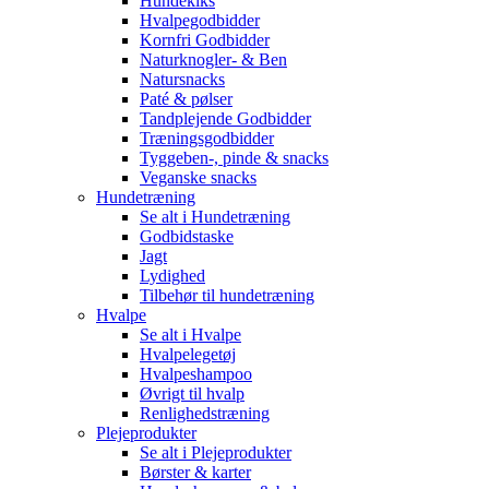
Hundekiks
Hvalpegodbidder
Kornfri Godbidder
Naturknogler- & Ben
Natursnacks
Paté & pølser
Tandplejende Godbidder
Træningsgodbidder
Tyggeben-, pinde & snacks
Veganske snacks
Hundetræning
Se alt i Hundetræning
Godbidstaske
Jagt
Lydighed
Tilbehør til hundetræning
Hvalpe
Se alt i Hvalpe
Hvalpelegetøj
Hvalpeshampoo
Øvrigt til hvalp
Renlighedstræning
Plejeprodukter
Se alt i Plejeprodukter
Børster & karter