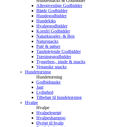
Hundesnacks & Godbidder
Allergivenlige Godbidder
Bløde Godbidder
Hundegodbidder
Hundekiks
Hvalpegodbidder
Kornfri Godbidder
Naturknogler- & Ben
Natursnacks
Paté & pølser
Tandplejende Godbidder
Træningsgodbidder
Tyggeben-, pinde & snacks
Veganske snacks
Hundetræning
Hundetræning
Godbidstaske
Jagt
Lydighed
Tilbehør til hundetræning
Hvalpe
Hvalpe
Hvalpelegetøj
Hvalpeshampoo
Øvrigt til hvalp