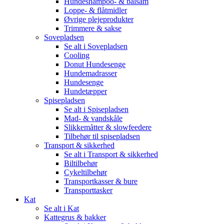
Hundeshampoo- & balsam
Loppe- & flåtmidler
Øvrige plejeprodukter
Trimmere & sakse
Sovepladsen
Se alt i Sovepladsen
Cooling
Donut Hundesenge
Hundemadrasser
Hundesenge
Hundetæpper
Spisepladsen
Se alt i Spisepladsen
Mad- & vandskåle
Slikkemåtter & slowfeedere
Tilbehør til spisepladsen
Transport & sikkerhed
Se alt i Transport & sikkerhed
Biltilbehør
Cykeltilbehør
Transportkasser & bure
Transporttasker
Kat
Se alt i Kat
Kattegrus & bakker