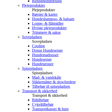
Renlighedstræning
Plejeprodukter
Plejeprodukter
Børster & karter
Hundeshampoo- & balsam
Loppe- & flåtmidler
Øvrige plejeprodukter
Trimmere & sakse
Sovepladsen
Sovepladsen
Cooling
Donut Hundesenge
Hundemadrasser
Hundesenge
Hundetæpper
Spisepladsen
Spisepladsen
Mad- & vandskåle
Slikkemåtter & slowfeedere
Tilbehør til spisepladsen
Transport & sikkerhed
Transport & sikkerhed
Biltilbehør
Cykeltilbehør
Transportkasser & bure