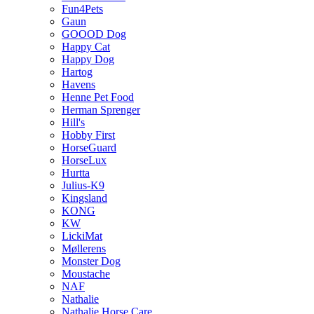
Fun4Pets
Gaun
GOOOD Dog
Happy Cat
Happy Dog
Hartog
Havens
Henne Pet Food
Herman Sprenger
Hill's
Hobby First
HorseGuard
HorseLux
Hurtta
Julius-K9
Kingsland
KONG
KW
LickiMat
Møllerens
Monster Dog
Moustache
NAF
Nathalie
Nathalie Horse Care