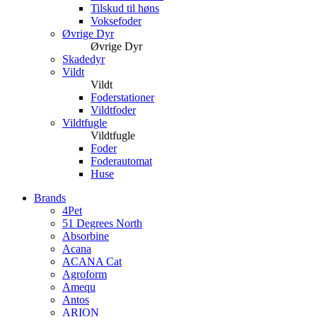
Tilskud til høns
Voksefoder
Øvrige Dyr
Øvrige Dyr
Skadedyr
Vildt
Vildt
Foderstationer
Vildtfoder
Vildtfugle
Vildtfugle
Foder
Foderautomat
Huse
Brands
4Pet
51 Degrees North
Absorbine
Acana
ACANA Cat
Agroform
Amequ
Antos
ARION