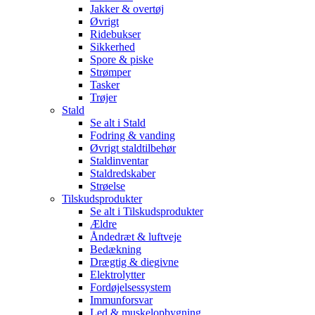
Jakker & overtøj
Øvrigt
Ridebukser
Sikkerhed
Spore & piske
Strømper
Tasker
Trøjer
Stald
Se alt i Stald
Fodring & vanding
Øvrigt staldtilbehør
Staldinventar
Staldredskaber
Strøelse
Tilskudsprodukter
Se alt i Tilskudsprodukter
Ældre
Åndedræt & luftveje
Bedækning
Drægtig & diegivne
Elektrolytter
Fordøjelsessystem
Immunforsvar
Led & muskelopbygning