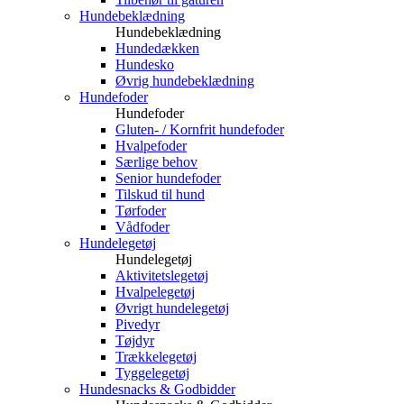
Hundebeklædning
Hundebeklædning
Hundedækken
Hundesko
Øvrig hundebeklædning
Hundefoder
Hundefoder
Gluten- / Kornfrit hundefoder
Hvalpefoder
Særlige behov
Senior hundefoder
Tilskud til hund
Tørfoder
Vådfoder
Hundelegetøj
Hundelegetøj
Aktivitetslegetøj
Hvalpelegetøj
Øvrigt hundelegetøj
Pivedyr
Tøjdyr
Trækkelegetøj
Tyggelegetøj
Hundesnacks & Godbidder