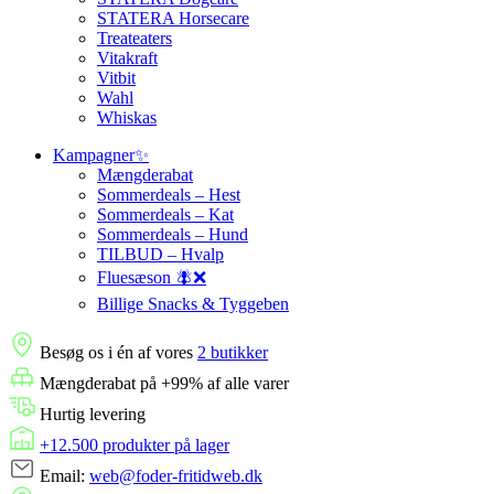
STATERA Horsecare
Treateaters
Vitakraft
Vitbit
Wahl
Whiskas
Kampagner✨
Mængderabat
Sommerdeals – Hest
Sommerdeals – Kat
Sommerdeals – Hund
TILBUD – Hvalp
Fluesæson 🪰❌
Billige Snacks & Tyggeben
Besøg os i én af vores
2 butikker
Mængderabat på +99% af alle varer
Hurtig levering
+12.500 produkter på lager
Email:
web@foder-fritidweb.dk