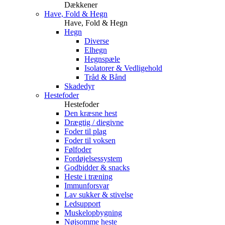
Dækkener
Have, Fold & Hegn
Have, Fold & Hegn
Hegn
Diverse
Elhegn
Hegnspæle
Isolatorer & Vedligehold
Tråd & Bånd
Skadedyr
Hestefoder
Hestefoder
Den kræsne hest
Drægtig / diegivne
Foder til plag
Foder til voksen
Følfoder
Fordøjelsessystem
Godbidder & snacks
Heste i træning
Immunforsvar
Lav sukker & stivelse
Ledsupport
Muskelopbygning
Nøjsomme heste