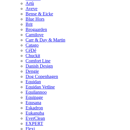
Artù
Aveve
Bense & Eicke
Blue Hors
Brit
Brogaarden
Carnilove
Carr & Day & Martin
Catago
CéDé
Chuckit
Comfort Line
Danish Design
Dengie
Dog Copenhagen
Equidan
Equidan Vetline
Equilannoo
Equipage
Equsana
Eskadron
Eukanuba
EverClean
EXPERT
Flexi