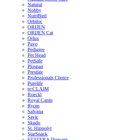
Natural
Nobby
NutriBird
Orbiloc
ORIJEN
ORIJEN Cat
Orlux
Pavo
Pedigree
Pet Head
PetSafe
Plospan
Prestige
Professionals Choice
Purelife
re:CLAIM
Roeckl
Royal Canin
Ryom
Salvana
Savic
Skudo
St. Hippolyt
StarSnack
STATERA Dogcare