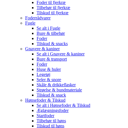
Foder til fjerkræ
Tilbehør til fjerkræ
Tilskud til fjerkræ
Foderrådvarer
Fugle
Se alt i Fugle
Bure & tilbehør
Foder
Tilskud & snacks
Gnavere & kaniner
Se alt i Gnavere & kaniner
Bure & transport
Foder
Huse & huler
Legetøj
Seler & snore
Skåle & drikkeflasker
Strøelse & bundmateriale
Tilskud & snack
Hønsefoder & Tilskud
Se alt i Hønsefoder & Tilskud
Æglægningsfoder
Startfoder
Tilbehør til høns
Tilskud til høns