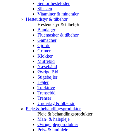
Senior hestefoder
Sliksten
Vitaminer & mineraler
Hesteudstyr & tilbehør
Hesteudstyr & tilbehør
Bandager
Fluemasker & tilbehør
Gamacher
Gjorde
Grimer
Klokker
Muffebid
Næsebånd
Øvrige Bid
Stigebøjler
Tøjler
Træktove
Trensebid
Trenser
Underlag & tilbehør
Pleje & behandlingsprodukter
Pleje & behandlingsprodukter
Man- & halepleje
Øvrige plejeprodukter
Pels- & hudpleje