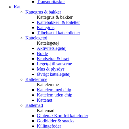
Transporttasker
Kat
Kattegrus & bakker
Kattegrus & bakker
Kattebakker- & toiletter
Kattegrus
Tilbehør til kattetoiletter
Kattelegetøj
Kattelegetøj
Aktivitetslegetøj
Bolde
Kradsetræ & bræt
Legetøj til sanserne
Mus & plysdyr
Øvrigt kattelegetøj
Kattelemme
Kattelemme
Kattelem med chip
Kattelem uden chip
Kattenet
Kattemad
Kattemad
Gluten- / Kornfrit kattefoder
Godbidder & snacks
Killingefoder